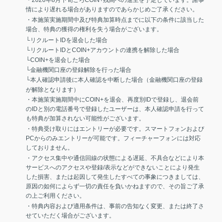
情により遅れる場合がありますのであらかじめご了承ください。
・本施策実施期間中及び特典加算時点までに以下の条件に該当した
場合、特典の獲得の権利を失う場合がございます。
└リクルートIDを退会した場合
└リクルートIDとCOIN+アカウントの連携を解除した場合
└COIN+を退会した場合
└金融機関口座の登録解除を行った場合
└本人確認申請後に本人確認を中断した場合（金融機関口座の登録
が解除となります）
・本施策実施期間中にCOIN+を退会、再度別IDで登録し、退会前
のIDと別の電話番号で登録したユーザーは、本人確認申請を行って
も特典が加算されない可能性がございます。
・特典受け取りにはエントリーが必要です。スマートフォンおよび
PCからのみエントリーが可能です。フィーチャーフォンには対応
しておりません。
・アクセス集中や通信回線の状態による遅延、不具合などにより本
サービスへのアクセスや登録/表示などができないことにより発生
した損害、または起因して発生したすべての事象につきましては、
原因の如何によらず一切の責任を負いかねますので、その旨ご了承
の上ご利用ください。
・特典内容および適用条件は、事前の告知なく変更、または終了さ
せていただく場合がございます。