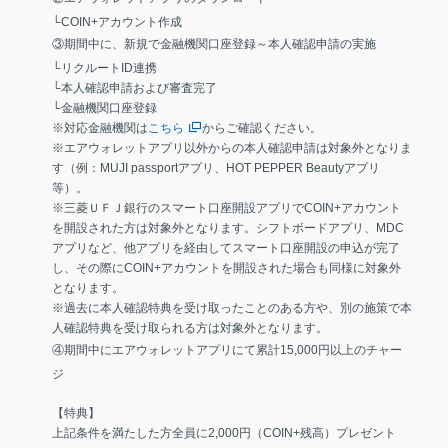
└COIN+アカウント作成
③期間中に、新規で金融機関口座登録～本人確認申請の実施
└リクルートID連携
└本人確認申請および審査完了
└金融機関口座登録
※対応金融機関は
こちら
からご確認ください。
※エアウォレットアプリ以外からの本人確認申請は対象外となりま
す（例：MUJI passportアプリ、HOT PEPPER Beautyアプリ
等）。
※三菱ＵＦＪ銀行のスマート口座開設アプリでCOIN+アカウント
を開設された方は対象外となります。シフトボードアプリ、MDC
アプリなど、他アプリを経由してスマート口座開設の申込が完了
し、その際にCOIN+アカウントを開設された場合も同様に対象外
となります。
※過去に本人確認特典を受け取ったことのある方や、別の施策で本
人確認特典を受け取られる方は対象外となります。
④期間中にエアウォレットアプリにて累計15,000円以上のチャー
ジ
【特典】
上記条件を満たした方全員に2,000円（COIN+残高）プレゼント