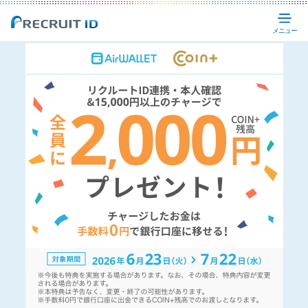
Recruit ID
メ