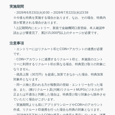
実施期間
・2026年6月23日(火)0:00 ～2026年7月22日(水)23:59
※今後も特典を実施する場合があります。なお、その場合、特典内
容が変更される場合があります。
└上記期間内にエントリー、新規で金融機関口座登録、本人確認申
請および審査完了、累計15,000円以上のチャージが必要です。
注意事項
・エントリーにはリクルートIDとCOIN+アカウントの連携が必要
です。
・COIN+アカウントに連携するリクルートIDと、本施策のエント
リーに利用するリクルートIDが異なる場合、特典受け取りの対象に
なりません。
・残高上限（30万円）を超過し加算できなかった場合、特典加算
対象外となります。
・同一人物と思われる方が複数回の登録・エントリーを行った場
合、また、(株)リクルート及び(株)リクルートMUFGビジネスが不
正または不適当と判断した場合は、特典受け取り対象から除外させ
ていただく場合がございます。
・実施期間よりも前にアプリダウンロードやCOIN+のアカウント
作成、リクルートID連携を行った場合も特典の対象となります。
・2026年8月下旬ごろCOIN+残高への進呈を予定しています。諸事