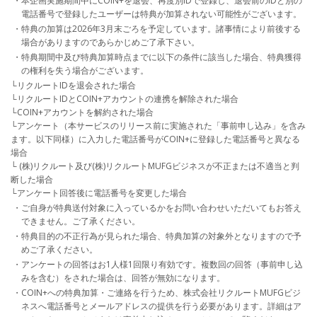
・本企画実施期間中にCOIN+を退会、再度別IDで登録し、退会前のIDと別の
電話番号で登録したユーザーは特典が加算されない可能性がございます。
・特典の加算は2026年3月末ごろを予定しています。諸事情により前後する
場合がありますのであらかじめご了承下さい。
・特典期間中及び特典加算時点までに以下の条件に該当した場合、特典獲得
の権利を失う場合がございます。
└リクルートIDを退会された場合
└リクルートIDとCOIN+アカウントの連携を解除された場合
└COIN+アカウントを解約された場合
└アンケート（本サービスのリリース前に実施された「事前申し込み」を含み
ます。以下同様）に入力した電話番号がCOIN+に登録した電話番号と異なる
場合
└ (株)リクルート及び(株)リクルートMUFGビジネスが不正または不適当と判
断した場合
└アンケート回答後に電話番号を変更した場合
・ご自身が特典送付対象に入っているかをお問い合わせいただいてもお答え
できません。ご了承ください。
・特典目的の不正行為が見られた場合、特典加算の対象外となりますので予
めご了承ください。
・アンケートの回答はお1人様1回限り有効です。複数回の回答（事前申し込
みを含む）をされた場合は、回答が無効になります。
・COIN+への特典加算・ご連絡を行うため、株式会社リクルートMUFGビジ
ネスへ電話番号とメールアドレスの提供を行う必要があります。詳細はア