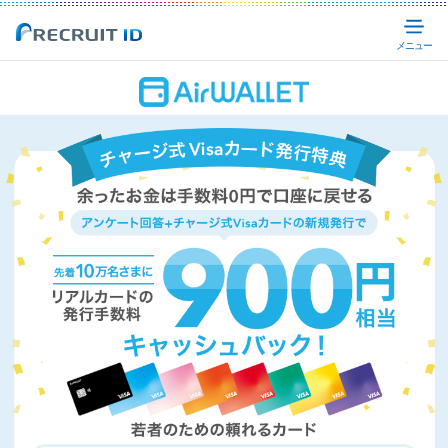
Recruit ID
メ