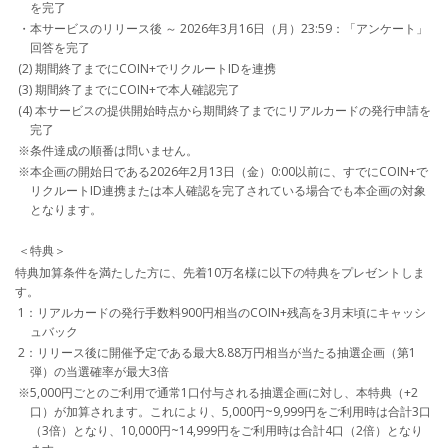
を完了
・本サービスのリリース後 ～ 2026年3月16日（月）23:59：「アンケート」
回答を完了
(2) 期間終了までにCOIN+でリクルートIDを連携
(3) 期間終了までにCOIN+で本人確認完了
(4) 本サービスの提供開始時点から期間終了までにリアルカードの発行申請を
完了
※条件達成の順番は問いません。
※本企画の開始日である2026年2月13日（金）0:00以前に、すでにCOIN+で
リクルートID連携または本人確認を完了されている場合でも本企画の対象
となります。
＜特典＞
特典加算条件を満たした方に、先着10万名様に以下の特典をプレゼントしま
す。
1：リアルカードの発行手数料900円相当のCOIN+残高を3月末頃にキャッシ
ュバック
2：リリース後に開催予定である最大8.88万円相当が当たる抽選企画（第1
弾）の当選確率が最大3倍
※5,000円ごとのご利用で通常1口付与される抽選企画に対し、本特典（+2
口）が加算されます。これにより、5,000円~9,999円をご利用時は合計3口
（3倍）となり、10,000円~14,999円をご利用時は合計4口（2倍）となり