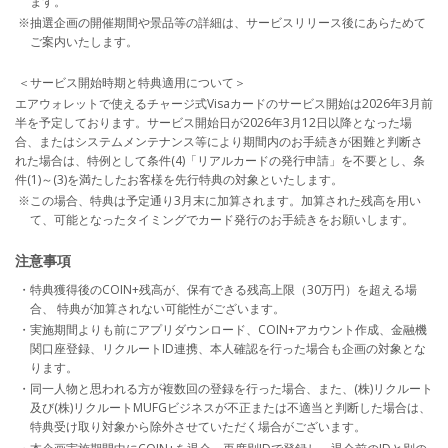
ます。
※抽選企画の開催期間や景品等の詳細は、サービスリリース後にあらためて
ご案内いたします。
＜サービス開始時期と特典適用について＞
エアウォレットで使えるチャージ式Visaカードのサービス開始は2026年3月前
半を予定しております。サービス開始日が2026年3月12日以降となった場
合、またはシステムメンテナンス等により期間内のお手続きが困難と判断さ
れた場合は、特例として条件(4)「リアルカードの発行申請」を不要とし、条
件(1)～(3)を満たしたお客様を先行特典の対象といたします。
※この場合、特典は予定通り3月末に加算されます。加算された残高を用い
て、可能となったタイミングでカード発行のお手続きをお願いします。
注意事項
・特典獲得後のCOIN+残高が、保有できる残高上限（30万円）を超える場
合、 特典が加算されない可能性がございます。
・実施期間よりも前にアプリダウンロード、COIN+アカウント作成、金融機
関口座登録、リクルートID連携、本人確認を行った場合も企画の対象とな
ります。
・同一人物と思われる方が複数回の登録を行った場合、また、(株)リクルート
及び(株)リクルートMUFGビジネスが不正または不適当と判断した場合は、
特典受け取り対象から除外させていただく場合がございます。