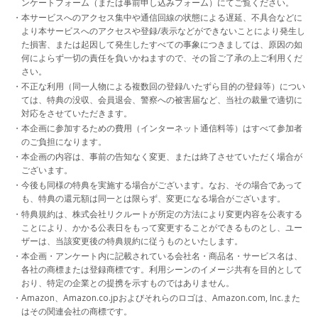
ンケートフォーム（または事前申し込みフォーム）にてご覧ください。
・本サービスへのアクセス集中や通信回線の状態による遅延、不具合などに
より本サービスへのアクセスや登録/表示などができないことにより発生し
た損害、または起因して発生したすべての事象につきましては、原因の如
何によらず一切の責任を負いかねますので、その旨ご了承の上ご利用くだ
さい。
・不正な利用（同一人物による複数回の登録/いたずら目的の登録等）につい
ては、特典の没収、会員退会、警察への被害届など、当社の裁量で適切に
対応をさせていただきます。
・本企画に参加するための費用（インターネット通信料等）はすべて参加者
のご負担になります。
・本企画の内容は、事前の告知なく変更、または終了させていただく場合が
ございます。
・今後も同様の特典を実施する場合がございます。なお、その場合であって
も、特典の還元額は同一とは限らず、変更になる場合がございます。
・特典規約は、株式会社リクルートが所定の方法により変更内容を公表する
ことにより、かかる公表日をもって変更することができるものとし、ユー
ザーは、当該変更後の特典規約に従うものといたします。
・本企画・アンケート内に記載されている会社名・商品名・サービス名は、
各社の商標または登録商標です。利用シーンのイメージ共有を目的として
おり、特定の企業との提携を示すものではありません。
・Amazon、Amazon.co.jpおよびそれらのロゴは、Amazon.com, Inc.また
はその関連会社の商標です。