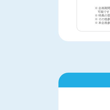
※ 企画期
可能です
※ 特典の
※ その他
※ 本企画